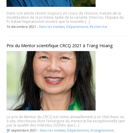
Dans son article récent, toujours en cours de révision, traitant de la
modélisation de la protéine Spike de la variante Omicron, l’équipe du
Pr Rafael Najmanovich montre que la nouvelle […]
16 décembre 2021 -
Dans les médias
,
Département
,
Recherche
Prix du Mentor scientifique CRCQ 2021 à Trang Hoang
Le prix du Mentor du CRCQ est remis annuellement à un chercheur ou
à une chercheuse dont l’envergure du mentorat fut exceptionnelle tant
par la qualité des individus formés que […]
30 septembre 2021 -
Dans les médias
,
Département
,
Enseignement
,