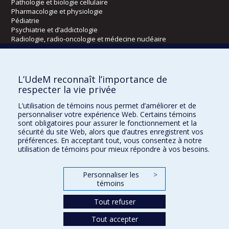
Pathologie et biologie cellulaire
Pharmacologie et physiologie
Pédiatrie
Psychiatrie et d’addictologie
Radiologie, radio-oncologie et médecine nucléaire
Écoles
L’UdeM reconnaît l’importance de
Kinésiologie et des sciences de l’activité physique
respecter la vie privée
Orthophonie et audiologie
L’utilisation de témoins nous permet d’améliorer et de
Réadaptation
personnaliser votre expérience Web. Certains témoins
sont obligatoires pour assurer le fonctionnement et la
Directions
sécurité du site Web, alors que d’autres enregistrent vos
préférences. En acceptant tout, vous consentez à notre
DPC
utilisation de témoins pour mieux répondre à vos besoins.
CPASS
Éthique clinique
Personnaliser les
>
témoins
Tout refuser
Tout accepter