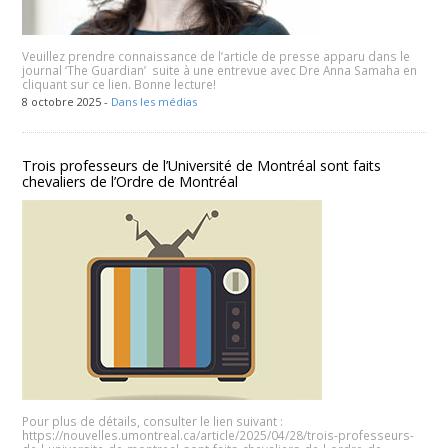
Veuillez prendre connaissance de l’article de presse apparu dans le
journal ‘The Guardian’ suite à une entrevue avec Dre Anna Samaha en
cliquant sur ce lien. Bonne lecture!
8 octobre 2025 -
Dans les médias
Trois professeurs de l’Université de Montréal sont faits
chevaliers de l’Ordre de Montréal
Pour plus de détails, consulter le lien suivant :
https://nouvelles.umontreal.ca/article/2025/04/28/trois-professeurs-