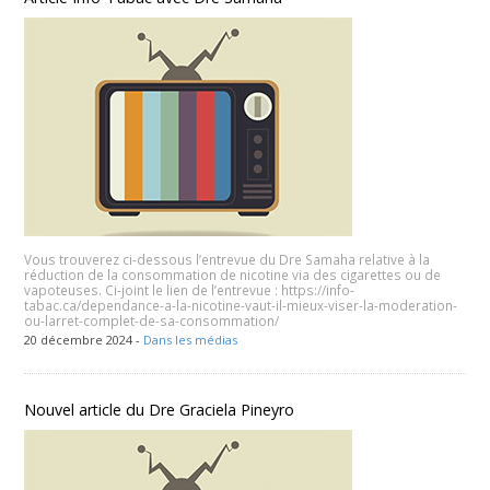
Vous trouverez ci-dessous l’entrevue du Dre Samaha relative à la
réduction de la consommation de nicotine via des cigarettes ou de
vapoteuses. Ci-joint le lien de l’entrevue : https://info-
tabac.ca/dependance-a-la-nicotine-vaut-il-mieux-viser-la-moderation-
ou-larret-complet-de-sa-consommation/
20 décembre 2024 -
Dans les médias
Nouvel article du Dre Graciela Pineyro