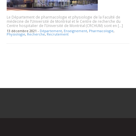
Le Département de pharmacologie et physiologie de la Faculté de
médecine de l’Université de Montréal et le Centre de recherche du
Centre hospitalier de l’Université de Montréal (CRCHUM) sont en […]
13 décembre 2021 -
Département
,
Enseignement
,
Pharmacologie
,
Physiologie
,
Recherche
,
Recrutement