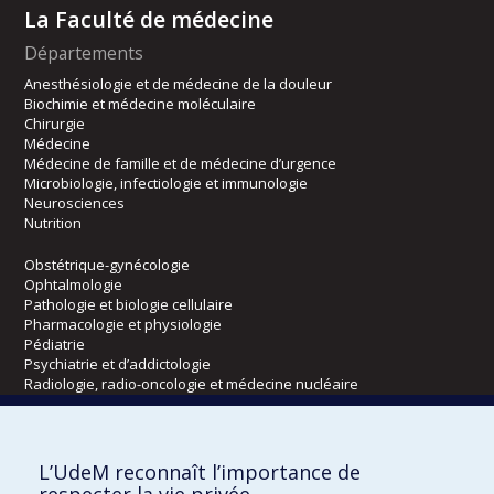
La Faculté de médecine
Départements
Anesthésiologie et de médecine de la douleur
Biochimie et médecine moléculaire
Chirurgie
Médecine
Médecine de famille et de médecine d’urgence
Microbiologie, infectiologie et immunologie
Neurosciences
Nutrition
Obstétrique-gynécologie
Ophtalmologie
Pathologie et biologie cellulaire
Pharmacologie et physiologie
Pédiatrie
Psychiatrie et d’addictologie
Radiologie, radio-oncologie et médecine nucléaire
Écoles
L’UdeM reconnaît l’importance de
Kinésiologie et des sciences de l’activité physique