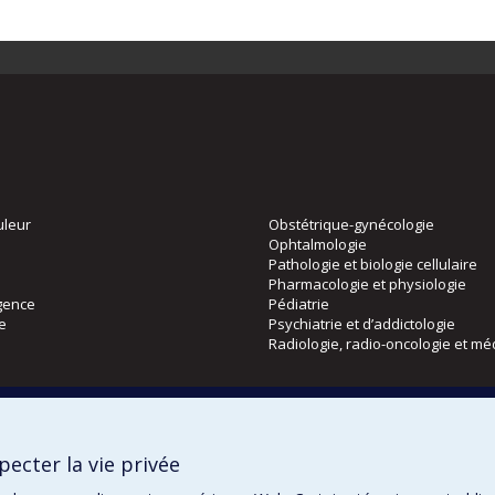
uleur
Obstétrique-gynécologie
Ophtalmologie
Pathologie et biologie cellulaire
Pharmacologie et physiologie
gence
Pédiatrie
ie
Psychiatrie et d’addictologie
Radiologie, radio-oncologie et mé
Directions
 physique
DPC
ecter la vie privée
CPASS
Éthique clinique