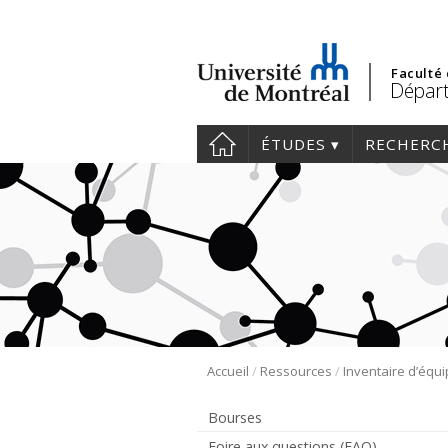
Faculté
Départ
ÉTUDES
RECHERC
/
/
Accueil
Ressources
Inventaire d’équ
Bourses
Foire aux questions (FAQ)