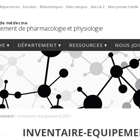
Répertoires
Facultés
Bibliothèques
Plan campus
Sites A-Z
Mon portail UdeM
 de médecine
ement de pharmacologie et physiologie
HE
DÉPARTEMENT
RESSOURCES
NOUS JO
/
ipement
inventaire-equipement-2021
INVENTAIRE-EQUIPEME