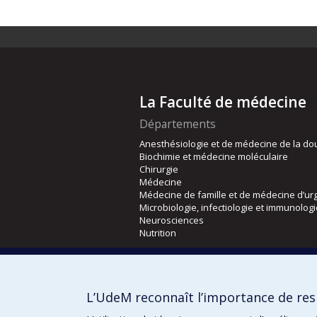
La Faculté de médecine
Départements
Anesthésiologie et de médecine de la do
Biochimie et médecine moléculaire
Chirurgie
Médecine
Médecine de famille et de médecine d’ur
Microbiologie, infectiologie et immunolog
Neurosciences
Nutrition
Écoles
Kinésiologie et des sciences de l’activité
L’UdeM reconnaît l’importance de resp
Orthophonie et audiologie
Réadaptation