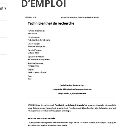
D’EMPLOI
aa