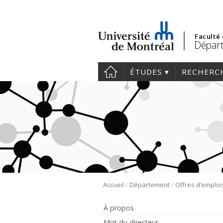
Faculté
Départ
ÉTUDES
RECHERC
/
/
Accueil
Département
Offres d’emploi
À propos
Mot du directeur