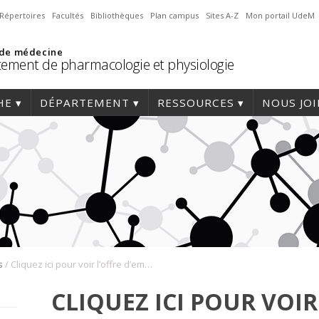
Répertoires
Facultés
Bibliothèques
Plan campus
Sites A-Z
Mon portail UdeM
 de médecine
ement de pharmacologie et physiologie
HE
DÉPARTEMENT
RESSOURCES
NOUS JO
/
s
Cliquez ici pour voir l’offre d’emploi
CLIQUEZ ICI POUR VOIR