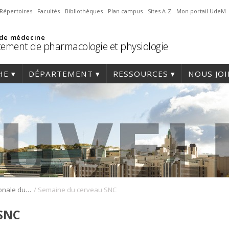
Répertoires
Facultés
Bibliothèques
Plan campus
Sites A-Z
Mon portail UdeM
 de médecine
ement de pharmacologie et physiologie
HE
DÉPARTEMENT
RESSOURCES
NOUS JO
/
Semaine internationale du cerveau: Les progrès de la recherche sur le cerveau
Semaine du cerveau SNC
SNC