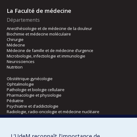
La Faculté de médecine
Départements
Anesthésiologie et de médecine de la douleur
Biochimie et médecine moléculaire
Chirurgie
Médecine
Médecine de famille et de médecine d’urgence
Microbiologie, infectiologie et immunologie
Neurosciences
Nutrition
Obstétrique-gynécologie
Ophtalmologie
Pathologie et biologie cellulaire
Pharmacologie et physiologie
Pédiatrie
Psychiatrie et d’addictologie
Radiologie, radio-oncologie et médecine nucléaire
Écoles
L’UdeM reconnaît l’importance de