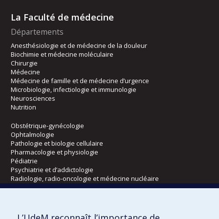
La Faculté de médecine
Départements
Anesthésiologie et de médecine de la douleur
Biochimie et médecine moléculaire
Chirurgie
Médecine
Médecine de famille et de médecine d’urgence
Microbiologie, infectiologie et immunologie
Neurosciences
Nutrition
Obstétrique-gynécologie
Ophtalmologie
Pathologie et biologie cellulaire
Pharmacologie et physiologie
Pédiatrie
Psychiatrie et d’addictologie
Radiologie, radio-oncologie et médecine nucléaire
Écoles
L’UdeM reconnaît l’importance de