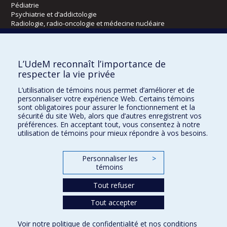
Pédiatrie
Psychiatrie et d’addictologie
Radiologie, radio-oncologie et médecine nucléaire
Écoles
L’UdeM reconnaît l’importance de
Kinésiologie et des sciences de l’activité physique
respecter la vie privée
Orthophonie et audiologie
L’utilisation de témoins nous permet d’améliorer et de
Réadaptation
personnaliser votre expérience Web. Certains témoins
sont obligatoires pour assurer le fonctionnement et la
Directions
sécurité du site Web, alors que d’autres enregistrent vos
préférences. En acceptant tout, vous consentez à notre
DPC
utilisation de témoins pour mieux répondre à vos besoins.
CPASS
Éthique clinique
Personnaliser les
>
témoins
Tout refuser
Tout accepter
Voir notre
politique de confidentialité
et nos
conditions