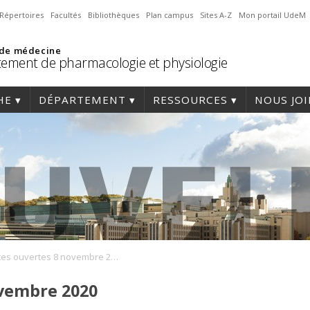
Répertoires
Facultés
Bibliothèques
Plan campus
Sites A-Z
Mon portail UdeM
 de médecine
ement de pharmacologie et physiologie
HE
DÉPARTEMENT
RESSOURCES
NOUS JO
Portes ouvertes 8 novembre 2020
ovembre 2020