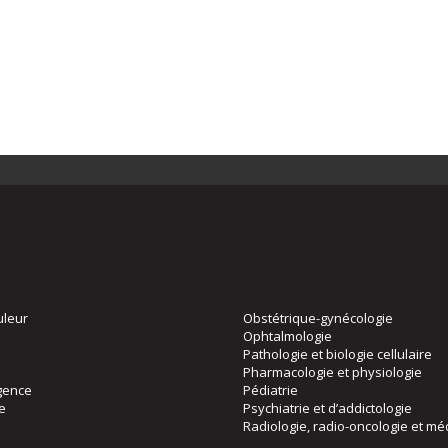
uleur
Obstétrique-gynécologie
Ophtalmologie
Pathologie et biologie cellulaire
Pharmacologie et physiologie
gence
Pédiatrie
ie
Psychiatrie et d’addictologie
Radiologie, radio-oncologie et mé