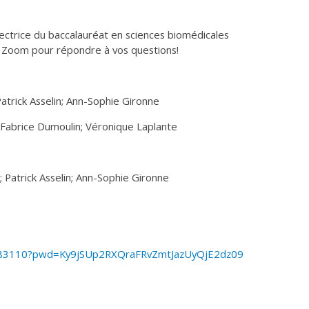
rectrice du baccalauréat en sciences biomédicales
ur Zoom pour répondre à vos questions!
Patrick Asselin; Ann-Sophie Gironne
; Fabrice Dumoulin; Véronique Laplante
; Patrick Asselin; Ann-Sophie Gironne
40483110?pwd=Ky9jSUp2RXQraFRvZmtJazUyQjE2dz09