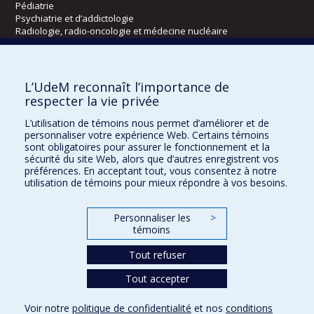
Pédiatrie
Psychiatrie et d’addictologie
Radiologie, radio-oncologie et médecine nucléaire
Écoles
L’UdeM reconnaît l’importance de
Kinésiologie et des sciences de l’activité physique
respecter la vie privée
Orthophonie et audiologie
L’utilisation de témoins nous permet d’améliorer et de
Réadaptation
personnaliser votre expérience Web. Certains témoins
sont obligatoires pour assurer le fonctionnement et la
Directions
sécurité du site Web, alors que d’autres enregistrent vos
préférences. En acceptant tout, vous consentez à notre
DPC
utilisation de témoins pour mieux répondre à vos besoins.
CPASS
Éthique clinique
Personnaliser les
>
témoins
Tout refuser
Tout accepter
Voir notre
politique de confidentialité
et nos
conditions