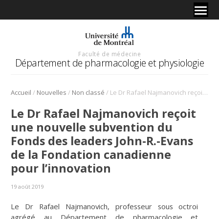
Faculté de médecine
Département de pharmacologie et physiologie
/
/
/
Accueil
Nouvelles
Non classé
Le Dr Rafael Najmanovich reçoit une nouvelle subvention du Fonds des leaders John-R.-Evans de la Fondation canadienne pour l’innovation
Le Dr Rafael Najmanovich reçoit
une nouvelle subvention du
Fonds des leaders John-R.-Evans
de la Fondation canadienne
pour l’innovation
19 août 2019
Le Dr Rafael Najmanovich, professeur sous octroi
agrégé au Département de pharmacologie et