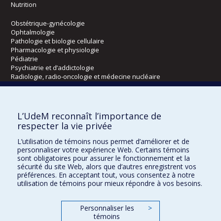
Nutrition
Obstétrique-gynécologie
Ophtalmologie
Pathologie et biologie cellulaire
Pharmacologie et physiologie
Pédiatrie
Psychiatrie et d’addictologie
Radiologie, radio-oncologie et médecine nucléaire
Écoles
L’UdeM reconnaît l’importance de
Kinésiologie et des sciences de l’activité physique
respecter la vie privée
Orthophonie et audiologie
L’utilisation de témoins nous permet d’améliorer et de
Réadaptation
personnaliser votre expérience Web. Certains témoins
sont obligatoires pour assurer le fonctionnement et la
Directions
sécurité du site Web, alors que d’autres enregistrent vos
préférences. En acceptant tout, vous consentez à notre
DPC
utilisation de témoins pour mieux répondre à vos besoins.
CPASS
Éthique clinique
Personnaliser les
>
témoins