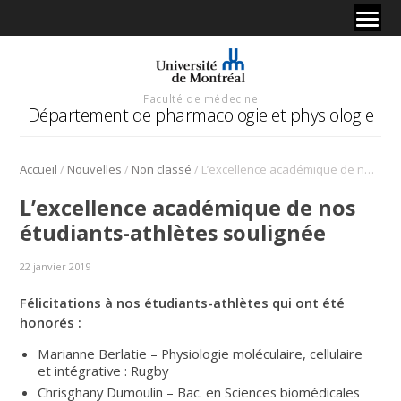
Faculté de médecine
Département de pharmacologie et physiologie
/
/
/
Accueil
Nouvelles
Non classé
L’excellence académique de nos étudiants-athlètes soulignée
L’excellence académique de nos
étudiants-athlètes soulignée
22 janvier 2019
Félicitations à nos étudiants-athlètes qui ont été
honorés :
Marianne Berlatie – Physiologie moléculaire, cellulaire
et intégrative : Rugby
Chrisghany Dumoulin – Bac. en Sciences biomédicales