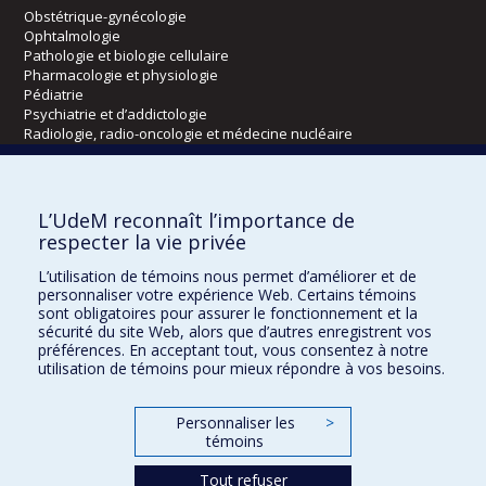
Obstétrique-gynécologie
Ophtalmologie
Pathologie et biologie cellulaire
Pharmacologie et physiologie
Pédiatrie
Psychiatrie et d’addictologie
Radiologie, radio-oncologie et médecine nucléaire
Écoles
L’UdeM reconnaît l’importance de
Kinésiologie et des sciences de l’activité physique
respecter la vie privée
Orthophonie et audiologie
L’utilisation de témoins nous permet d’améliorer et de
Réadaptation
personnaliser votre expérience Web. Certains témoins
sont obligatoires pour assurer le fonctionnement et la
Directions
sécurité du site Web, alors que d’autres enregistrent vos
préférences. En acceptant tout, vous consentez à notre
DPC
utilisation de témoins pour mieux répondre à vos besoins.
CPASS
Éthique clinique
Personnaliser les
>
témoins
Tout refuser