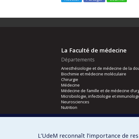
La Faculté de médecine
Départements
Anesthésiologie et de médecine de la do
Biochimie et médecine moléculaire
Chirurgie
Médecine
Médecine de famille et de médecine d’ur
Microbiologie, infectiologie et immunolog
Neurosciences
Nutrition
Écoles
Kinésiologie et des sciences de l’activité
L’UdeM reconnaît l’importance de resp
Orthophonie et audiologie