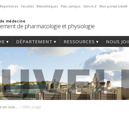
Répertoires
Facultés
Bibliothèques
Plan campus
Sites A-Z
Mon portail UdeM
 de médecine
ement de pharmacologie et physiologie
HE
DÉPARTEMENT
RESSOURCES
NOUS JO
/
Carrefour du stage en sciences biomédicales
SBM_stage