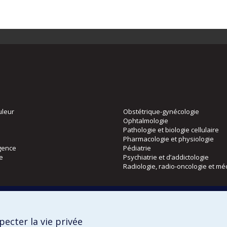
uleur
Obstétrique-gynécologie
Ophtalmologie
Pathologie et biologie cellulaire
Pharmacologie et physiologie
gence
Pédiatrie
ie
Psychiatrie et d’addictologie
Radiologie, radio-oncologie et mé
Directions
 physique
DPC
ecter la vie privée
CPASS