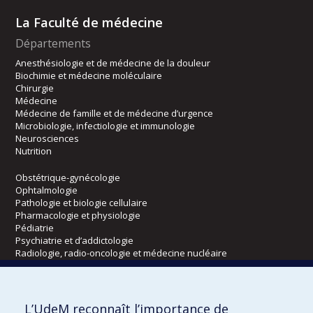
La Faculté de médecine
Départements
Anesthésiologie et de médecine de la douleur
Biochimie et médecine moléculaire
Chirurgie
Médecine
Médecine de famille et de médecine d’urgence
Microbiologie, infectiologie et immunologie
Neurosciences
Nutrition
Obstétrique-gynécologie
Ophtalmologie
Pathologie et biologie cellulaire
Pharmacologie et physiologie
Pédiatrie
Psychiatrie et d’addictologie
Radiologie, radio-oncologie et médecine nucléaire
Écoles
L’UdeM reconnaît l’importance de