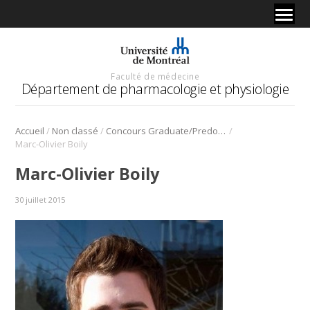
Faculté de médecine
Département de pharmacologie et physiologie
/
/
/
Accueil
Non classé
Concours Graduate/Predoctoral Poster Awards Competition – Marc-Olivier Boily
Marc-Olivier Boily
Marc-Olivier Boily
30 juillet 2015