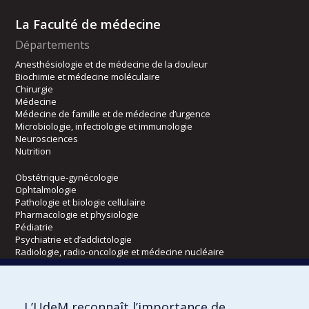
La Faculté de médecine
Départements
Anesthésiologie et de médecine de la douleur
Biochimie et médecine moléculaire
Chirurgie
Médecine
Médecine de famille et de médecine d’urgence
Microbiologie, infectiologie et immunologie
Neurosciences
Nutrition
Obstétrique-gynécologie
Ophtalmologie
Pathologie et biologie cellulaire
Pharmacologie et physiologie
Pédiatrie
Psychiatrie et d’addictologie
Radiologie, radio-oncologie et médecine nucléaire
Écoles
L’UdeM reconnaît l’importance de