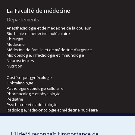
La Faculté de médecine
Départements
Anesthésiologie et de médecine de la douleur
Biochimie et médecine moléculaire
Chirurgie
Médecine
Médecine de famille et de médecine d’urgence
Microbiologie, infectiologie et immunologie
Neurosciences
Nutrition
Obstétrique-gynécologie
Ophtalmologie
Pathologie et biologie cellulaire
Pharmacologie et physiologie
Pédiatrie
Psychiatrie et d’addictologie
Radiologie, radio-oncologie et médecine nucléaire
Écoles
L’UdeM reconnaît l’importance de