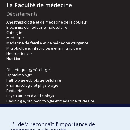
La Faculté de médecine
Départements
Anesthésiologie et de médecine de la douleur
Biochimie et médecine moléculaire
Chirurgie
Médecine
Médecine de famille et de médecine d’urgence
Microbiologie, infectiologie et immunologie
Neurosciences
Nutrition
Obstétrique-gynécologie
Ophtalmologie
Pathologie et biologie cellulaire
Pharmacologie et physiologie
Pédiatrie
Psychiatrie et d’addictologie
Radiologie, radio-oncologie et médecine nucléaire
Écoles
L’UdeM reconnaît l’importance de
Kinésiologie et des sciences de l’activité physique