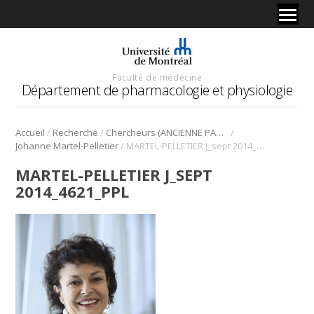
Faculté de médecine
Département de pharmacologie et physiologie
/
/
/
Accueil
Recherche
Chercheurs (ANCIENNE PAGE)
/
Johanne Martel-Pelletier
MARTEL-PELLETIER J_sept 2014_4621_ppL
MARTEL-PELLETIER J_SEPT
2014_4621_PPL