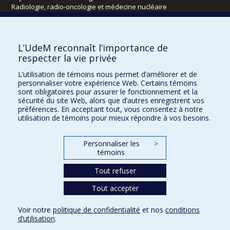
Radiologie, radio-oncologie et médecine nucléaire
Écoles
L’UdeM reconnaît l’importance de
Kinésiologie et des sciences de l’activité physique
respecter la vie privée
Orthophonie et audiologie
L’utilisation de témoins nous permet d’améliorer et de
Réadaptation
personnaliser votre expérience Web. Certains témoins
sont obligatoires pour assurer le fonctionnement et la
Directions
sécurité du site Web, alors que d’autres enregistrent vos
préférences. En acceptant tout, vous consentez à notre
DPC
utilisation de témoins pour mieux répondre à vos besoins.
CPASS
Éthique clinique
Personnaliser les
>
témoins
Tout refuser
Tout accepter
Voir notre
politique de confidentialité
et nos
conditions
d’utilisation
.