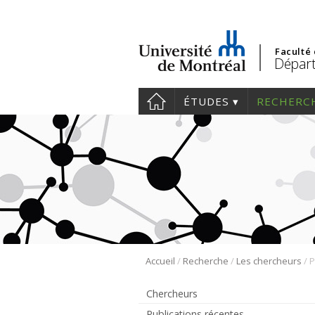
Faculté
Départ
ÉTUDES
RECHERC
/
/
/
Accueil
Recherche
Les chercheurs
P
Chercheurs
Publications récentes