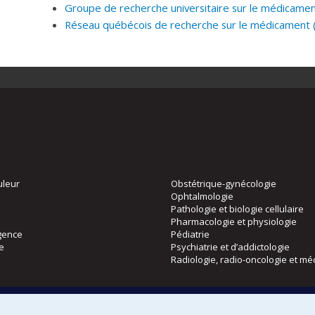
Groupe de recherche universitaire sur le médicame
Réseau québécois de recherche sur le médicament
uleur
Obstétrique-gynécologie
Ophtalmologie
Pathologie et biologie cellulaire
Pharmacologie et physiologie
gence
Pédiatrie
ie
Psychiatrie et d’addictologie
Radiologie, radio-oncologie et mé
Directions