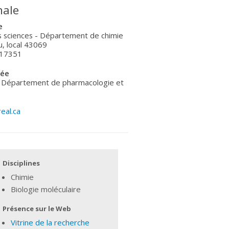
nale
e
es sciences - Département de chimie
u, local 43069
 17351
tée
- Département de pharmacologie et
eal.ca
Disciplines
Chimie
Biologie moléculaire
Présence sur le Web
Vitrine de la recherche