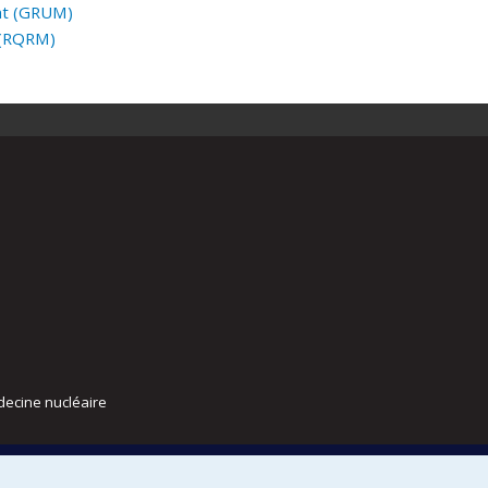
nt
(GRUM
)
(RQRM
)
decine nucléaire