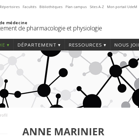
Répertoires
Facultés
Bibliothèques
Plan campus
Sites A-Z
Mon portail UdeM
 de médecine
ement de pharmacologie et physiologie
HE
DÉPARTEMENT
RESSOURCES
NOUS JO
rofil
ANNE MARINIER