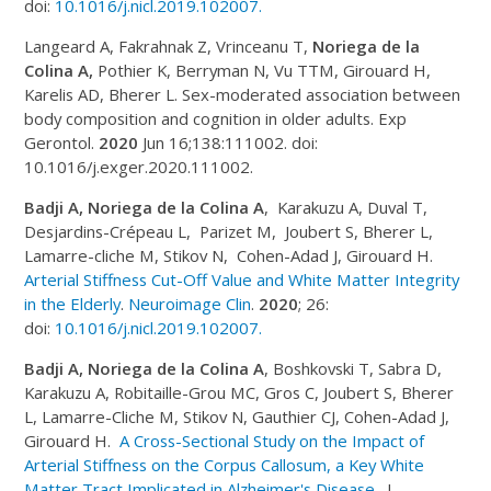
doi:
10.1016/j.nicl.2019.102007.
Langeard A, Fakrahnak Z, Vrinceanu T,
Noriega de la
Colina A,
Pothier K, Berryman N, Vu TTM, Girouard H,
Karelis AD, Bherer L. Sex-moderated association between
body composition and cognition in older adults. Exp
Gerontol.
2020
Jun 16;138:111002. doi:
10.1016/j.exger.2020.111002.
Badji A, Noriega de la Colina A
, Karakuzu A, Duval T,
Desjardins-Crépeau L, Parizet M, Joubert S, Bherer L,
Lamarre-cliche M, Stikov N, Cohen-Adad J, Girouard H.
Arterial Stiffness Cut-Off Value and White Matter Integrity
in the Elderly
.
Neuroimage Clin
.
2020
; 26:
doi:
10.1016/j.nicl.2019.102007.
Badji A, Noriega de la Colina A
, Boshkovski T, Sabra D,
Karakuzu A, Robitaille-Grou MC, Gros C, Joubert S, Bherer
L, Lamarre-Cliche M, Stikov N, Gauthier CJ, Cohen-Adad J,
Girouard H.
A Cross-Sectional Study on the Impact of
Arterial Stiffness on the Corpus Callosum, a Key White
Matter Tract Implicated in Alzheimer's Disease.
J