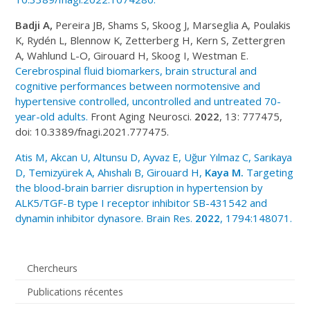
Badji A,
Pereira JB, Shams S, Skoog J, Marseglia A, Poulakis
K, Rydén L, Blennow K, Zetterberg H, Kern S, Zettergren
A, Wahlund L-O, Girouard H, Skoog I, Westman E.
Cerebrospinal fluid biomarkers, brain structural and
cognitive performances between normotensive and
hypertensive controlled, uncontrolled and untreated 70-
year-old adults.
Front Aging Neurosci.
2022
, 13: 777475,
doi: 10.3389/fnagi.2021.777475.
Atis M, Akcan U, Altunsu D, Ayvaz E, Uğur Yılmaz C, Sarıkaya
D, Temizyürek A, Ahıshalı B, Girouard H,
Kaya M
.
Targeting
the blood-brain barrier disruption in hypertension by
ALK5/TGF-Β type I receptor inhibitor SB-431542 and
dynamin inhibitor dynasore. Brain Res.
2022
, 1794:148071.
Chercheurs
Publications récentes