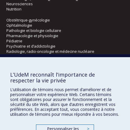
Neurosciences
Nutrition
Obstétrique-gynécologie
Ophtalmologie
Pathologie et biologie cellulaire
Pharmacologie et physiologie
Pédiatrie
Psychiatrie et d’addictologie
Radiologie, radio-oncologie et médecine nucléaire
Écoles
L’UdeM reconnaît l’importance de
Kinésiologie et des sciences de l’activité physique
respecter la vie privée
Orthophonie et audiologie
L’utilisation de témoins nous permet d’améliorer et de
Réadaptation
personnaliser votre expérience Web. Certains témoins
sont obligatoires pour assurer le fonctionnement et la
Directions
sécurité du site Web, alors que d’autres enregistrent vos
préférences. En acceptant tout, vous consentez à notre
DPC
utilisation de témoins pour mieux répondre à vos besoins.
CPASS
Éthique clinique
Personnaliser les
>