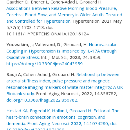
Gauthier CJ, Bherer L, Cohen-Adad J, Girouard H.
Associations Between Relative Morning Blood Pressure,
Cerebral Blood Flow, and Memory in Older Adults Treated
and Controlled for Hypertension.
Hypertension.
2021
May
5;77(5):1703-1713. doi:
10.1161/HYPERTENSIONAHA.120.16124
Youwakim, J.; Vallerand, D.
; Girouard, H.
Neurovascular
Coupling in Hypertension Is Impaired by IL-17A through
Oxidative Stress.
Int. J. Mol. Sci.,
2023
, 24, 3959.
https://doi.org/10.3390/ijms24043959.
Badji A
, Cohen-Adad J, Girouard H.
Relationship between
arterial stiffness index, pulse pressure and magnetic
resonance imaging markers of white matter integrity: A UK
Biobank study.
Front. Aging Neurosci.,
2022,
14:856782,
doi.org/10.3389/fnagi.2022.856782.
Hestad KA, Engedal K, Hollan I, Girouard H. Editorial: The
heart-brain connection in emotions, cognition, and
dementia. Front Aging Neurosci.
2022
, 14:1074280, doi:
10.3389/fnagi.2022.1074280.