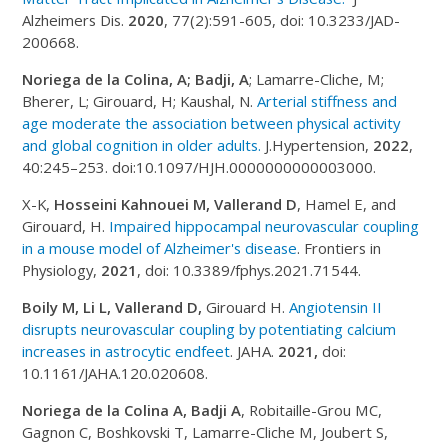
Alzheimers Dis.
2020
, 77(2):591-605, doi: 10.3233/JAD-
200668.
Noriega de la Colina, A; Badji, A
; Lamarre-Cliche, M;
Bherer, L; Girouard, H; Kaushal, N.
Arterial stiffness and
age moderate the association between physical activity
and global cognition in older adults.
J.Hypertension,
2022
,
40:245–253. doi:10.1097/HJH.0000000000003000.
X-K,
Hosseini Kahnouei M, Vallerand D
, Hamel E, and
Girouard, H.
Impaired hippocampal neurovascular coupling
in a mouse model of Alzh
eimer's disease
. Frontiers in
Physiology,
2021
, doi: 10.3389/fphys.2021.71544.
Boily M, Li L, Vallerand D,
Girouard H.
Angiotensin II
disrupts neurovascular coupling by potentiating calcium
increases in astrocytic endfeet
. JAHA.
2021,
doi:
10.1161/JAHA.120.020608.
Noriega de la Colina A, Badji A
, Robitaille-Grou MC,
Gagnon C, Boshkovski T, Lamarre-Cliche M, Joubert S,