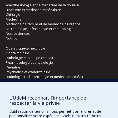
Anesthésiologie et de médecine de la douleur
Biochimie et médecine moléculaire
Chirurgie
Médecine
Médecine de famille et de médecine d’urgence
Microbiologie, infectiologie et immunologie
Neurosciences
Nutrition
Obstétrique-gynécologie
Ophtalmologie
Pathologie et biologie cellulaire
Pharmacologie et physiologie
Pédiatrie
Psychiatrie et d’addictologie
Radiologie, radio-oncologie et médecine nucléaire
Écoles
L’UdeM reconnaît l’importance de
Kinésiologie et des sciences de l’activité physique
respecter la vie privée
Orthophonie et audiologie
L’utilisation de témoins nous permet d’améliorer et de
Réadaptation
personnaliser votre expérience Web. Certains témoins