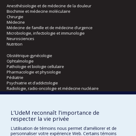
Anesthésiologie et de médecine de la douleur
Biochimie et médecine moléculaire
Chirurgie
Médecine
Médecine de famille et de médecine d’urgence
Microbiologie, infectiologie et immunologie
Neurosciences
Nutrition
Obstétrique-gynécologie
Ophtalmologie
Pathologie et biologie cellulaire
Pharmacologie et physiologie
Pédiatrie
Psychiatrie et d’addictologie
Radiologie, radio-oncologie et médecine nucléaire
Écoles
L’UdeM reconnaît l’importance de
Kinésiologie et des sciences de l’activité physique
respecter la vie privée
Orthophonie et audiologie
L’utilisation de témoins nous permet d’améliorer et de
Réadaptation
personnaliser votre expérience Web. Certains témoins