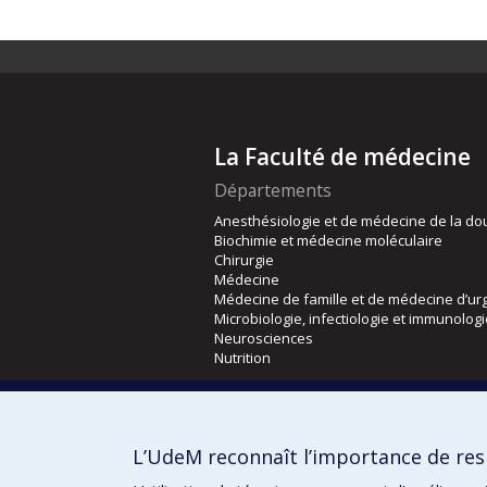
La Faculté de médecine
Départements
Anesthésiologie et de médecine de la do
Biochimie et médecine moléculaire
Chirurgie
Médecine
Médecine de famille et de médecine d’ur
Microbiologie, infectiologie et immunolog
Neurosciences
Nutrition
Écoles
Kinésiologie et des sciences de l’activité
L’UdeM reconnaît l’importance de resp
Orthophonie et audiologie
Réadaptation