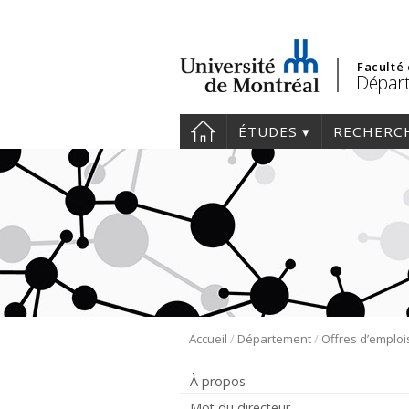
Faculté
Départ
ÉTUDES
RECHERC
/
/
Accueil
Département
Offres d’emploi
À propos
Mot du directeur