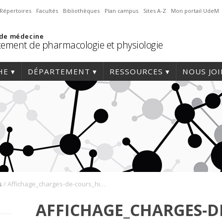
Répertoires
Facultés
Bibliothèques
Plan campus
Sites A-Z
Mon portail UdeM
 de médecine
ement de pharmacologie et physiologie
HE
DÉPARTEMENT
RESSOURCES
NOUS JO
/
s
Affichage_charges-de-cours_hiver_2024-pharmaco-physiologie
AFFICHAGE_CHARGES-D