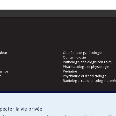
uleur
Obstétrique-gynécologie
Ophtalmologie
Pathologie et biologie cellulaire
Pharmacologie et physiologie
gence
Pédiatrie
ie
Psychiatrie et d’addictologie
Radiologie, radio-oncologie et mé
Directions
 physique
DPC
ecter la vie privée
CPASS
Éthique clinique