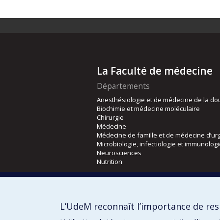
La Faculté de médecine
Départements
Anesthésiologie et de médecine de la do
Biochimie et médecine moléculaire
Chirurgie
Médecine
Médecine de famille et de médecine d’ur
Microbiologie, infectiologie et immunolog
Neurosciences
Nutrition
Écoles
Kinésiologie et des sciences de l’activité
L’UdeM reconnaît l’importance de resp
Orthophonie et audiologie
Réadaptation