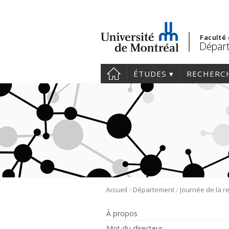
Faculté
Départ
ÉTUDES
RECHERC
/
/
Accueil
Département
À propos
Mot du directeur