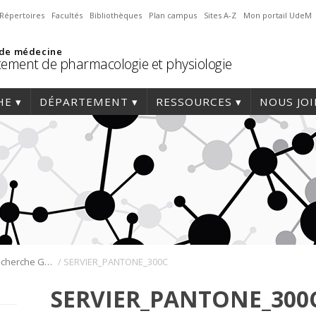
Répertoires
Facultés
Bibliothèques
Plan campus
Sites A-Z
Mon portail UdeM
 de médecine
ement de pharmacologie et physiologie
HE
DÉPARTEMENT
RESSOURCES
NOUS JO
/
Journée de la recherche Gabriel L. Plaa
SERVIER_PANTONE_300C
SERVIER_PANTONE_300