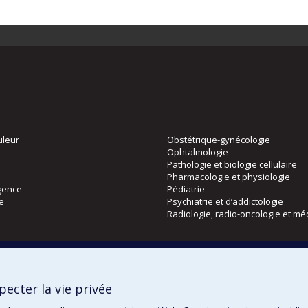
uleur
Obstétrique-gynécologie
Ophtalmologie
Pathologie et biologie cellulaire
Pharmacologie et physiologie
gence
Pédiatrie
ie
Psychiatrie et d’addictologie
Radiologie, radio-oncologie et mé
Directions
 physique
DPC
ecter la vie privée
CPASS
Éthique clinique