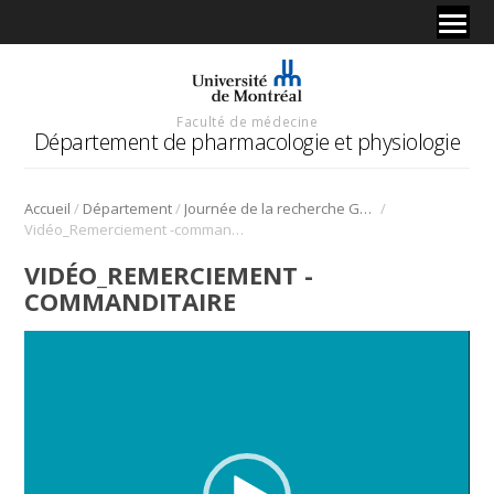
Faculté de médecine
Département de pharmacologie et physiologie
/
/
/
Accueil
Département
Journée de la recherche Gabriel L. Plaa
Vidéo_Remerciement -commanditaire
VIDÉO_REMERCIEMENT -
COMMANDITAIRE
Lecteur
vidéo