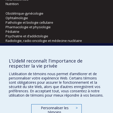
Nutrition
Obstétrique-gynécologie
Ophtalmologie
Pathologie et biologie cellulaire
Pharmacologie et physiologie
Pédiatrie
Psychiatrie et d’addictologie
Radiologie, radio-oncologie et médecine nucléaire
Écoles
L’UdeM reconnaît l’importance de
Kinésiologie et des sciences de l’activité physique
respecter la vie privée
Orthophonie et audiologie
L’utilisation de témoins nous permet d’améliorer et de
Réadaptation
personnaliser votre expérience Web. Certains témoins
sont obligatoires pour assurer le fonctionnement et la
Directions
sécurité du site Web, alors que d’autres enregistrent vos
préférences. En acceptant tout, vous consentez à notre
DPC
utilisation de témoins pour mieux répondre à vos besoins.
CPASS
Éthique clinique
Personnaliser les
>
témoins