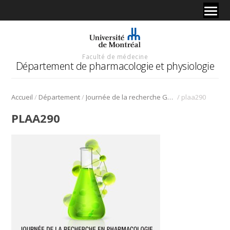
Faculté de médecine
Département de pharmacologie et physiologie
/
/
/
Accueil
Département
Journée de la recherche Gabriel L. Plaa
plaa290
PLAA290