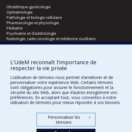
Obstétrique-gynécologie
Ophtalmologie
Pathologie et biologie cellulaire
Pharmacologie et physiologie
Pédiatrie
Psychiatrie et d’addictologie
Radiologie, radio-oncologie et médecine nucléaire
Écoles
L’UdeM reconnaît l’importance de
Kinésiologie et des sciences de l’activité physique
respecter la vie privée
Orthophonie et audiologie
L’utilisation de témoins nous permet d’améliorer et de
Réadaptation
personnaliser votre expérience Web. Certains témoins
sont obligatoires pour assurer le fonctionnement et la
Directions
sécurité du site Web, alors que d’autres enregistrent vos
préférences. En acceptant tout, vous consentez à notre
DPC
utilisation de témoins pour mieux répondre à vos besoins.
CPASS
Éthique clinique
Personnaliser les
>
témoins