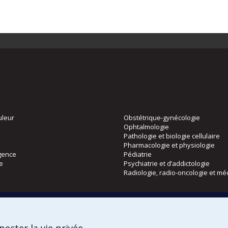
uleur
Obstétrique-gynécologie
Ophtalmologie
Pathologie et biologie cellulaire
Pharmacologie et physiologie
gence
Pédiatrie
ie
Psychiatrie et d’addictologie
Radiologie, radio-oncologie et mé
Directions
 physique
DPC