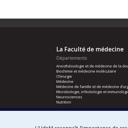
La Faculté de médecine
Départements
Anesthésiologie et de médecine de la do
Biochimie et médecine moléculaire
Chirurgie
Médecine
Médecine de famille et de médecine d’ur
Microbiologie, infectiologie et immunolog
Neurosciences
Nutrition
Écoles
Kinésiologie et des sciences de l’activité