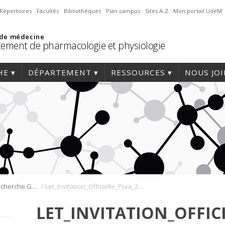
Répertoires
Facultés
Bibliothèques
Plan campus
Sites A-Z
Mon portail UdeM
 de médecine
ement de pharmacologie et physiologie
HE
DÉPARTEMENT
RESSOURCES
NOUS JO
/
Journée de la recherche Gabriel L. Plaa
Let_Invitation_Officielle_Plaa_2025
LET_INVITATION_OFFIC