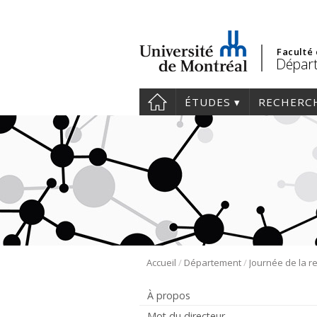
Faculté
Départ
ÉTUDES
RECHERC
/
/
Accueil
Département
À propos
Mot du directeur