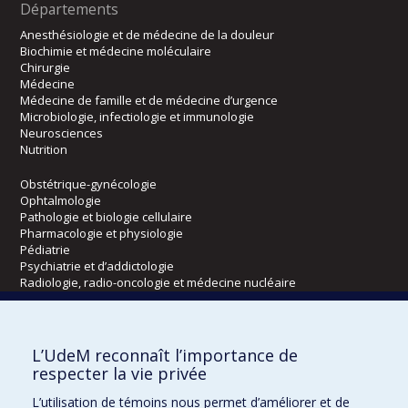
Départements
Anesthésiologie et de médecine de la douleur
Biochimie et médecine moléculaire
Chirurgie
Médecine
Médecine de famille et de médecine d’urgence
Microbiologie, infectiologie et immunologie
Neurosciences
Nutrition
Obstétrique-gynécologie
Ophtalmologie
Pathologie et biologie cellulaire
Pharmacologie et physiologie
Pédiatrie
Psychiatrie et d’addictologie
Radiologie, radio-oncologie et médecine nucléaire
Écoles
L’UdeM reconnaît l’importance de
Kinésiologie et des sciences de l’activité physique
respecter la vie privée
Orthophonie et audiologie
L’utilisation de témoins nous permet d’améliorer et de
Réadaptation