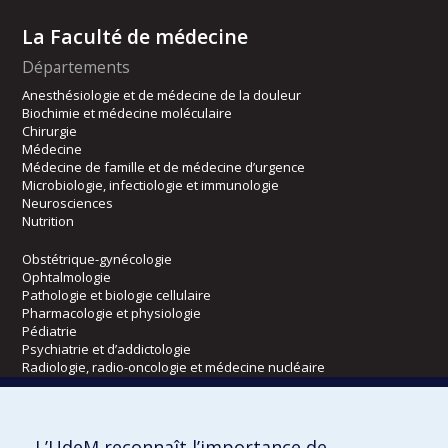
La Faculté de médecine
Départements
Anesthésiologie et de médecine de la douleur
Biochimie et médecine moléculaire
Chirurgie
Médecine
Médecine de famille et de médecine d’urgence
Microbiologie, infectiologie et immunologie
Neurosciences
Nutrition
Obstétrique-gynécologie
Ophtalmologie
Pathologie et biologie cellulaire
Pharmacologie et physiologie
Pédiatrie
Psychiatrie et d’addictologie
Radiologie, radio-oncologie et médecine nucléaire
Écoles
L’UdeM reconnaît l’importance de