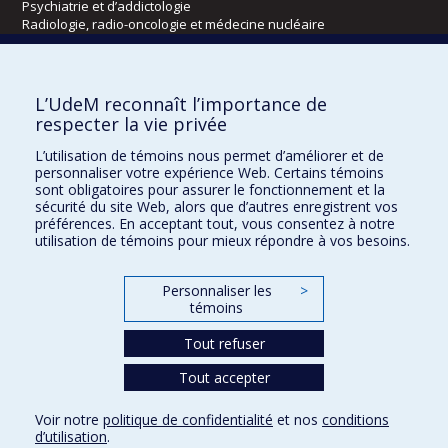
Psychiatrie et d’addictologie
Radiologie, radio-oncologie et médecine nucléaire
Écoles
L’UdeM reconnaît l’importance de
Kinésiologie et des sciences de l’activité physique
respecter la vie privée
Orthophonie et audiologie
L’utilisation de témoins nous permet d’améliorer et de
Réadaptation
personnaliser votre expérience Web. Certains témoins
sont obligatoires pour assurer le fonctionnement et la
Directions
sécurité du site Web, alors que d’autres enregistrent vos
préférences. En acceptant tout, vous consentez à notre
DPC
utilisation de témoins pour mieux répondre à vos besoins.
CPASS
Éthique clinique
Personnaliser les
>
témoins
Tout refuser
Tout accepter
Voir notre
politique de confidentialité
et nos
conditions
d’utilisation
.