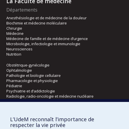
La Faculté de médecine
Départements
Anesthésiologie et de médecine de la douleur
Biochimie et médecine moléculaire
Chirurgie
Médecine
Médecine de famille et de médecine d’urgence
Microbiologie, infectiologie et immunologie
Neurosciences
Nutrition
Obstétrique-gynécologie
Ophtalmologie
Pathologie et biologie cellulaire
Pharmacologie et physiologie
Pédiatrie
Psychiatrie et d’addictologie
Radiologie, radio-oncologie et médecine nucléaire
Écoles
L’UdeM reconnaît l’importance de
Kinésiologie et des sciences de l’activité physique
respecter la vie privée
Orthophonie et audiologie