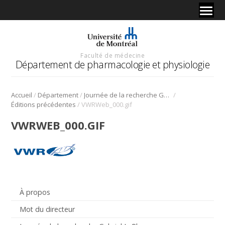
Faculté de médecine
Département de pharmacologie et physiologie
/
/
/
Accueil
Département
Journée de la recherche Gabriel L. Plaa
/
Éditions précédentes
VWRWeb_000.gif
VWRWEB_000.GIF
À propos
Mot du directeur