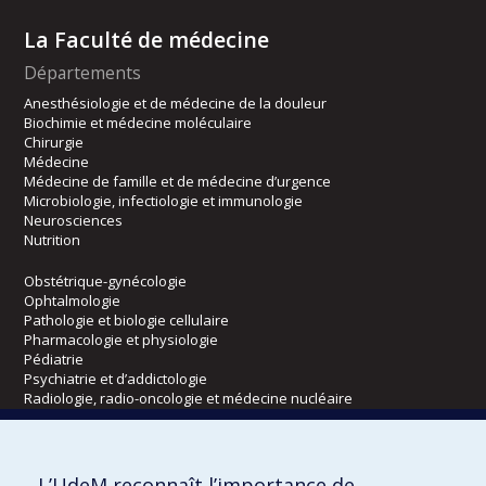
La Faculté de médecine
Départements
Anesthésiologie et de médecine de la douleur
Biochimie et médecine moléculaire
Chirurgie
Médecine
Médecine de famille et de médecine d’urgence
Microbiologie, infectiologie et immunologie
Neurosciences
Nutrition
Obstétrique-gynécologie
Ophtalmologie
Pathologie et biologie cellulaire
Pharmacologie et physiologie
Pédiatrie
Psychiatrie et d’addictologie
Radiologie, radio-oncologie et médecine nucléaire
Écoles
L’UdeM reconnaît l’importance de