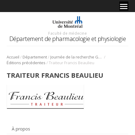
Faculté de médecine
Département de pharmacologie et physiologie
/
/
/
Accueil
Département
Journée de la recherche Gabriel L. Plaa
/
Éditions précédentes
Traiteur Francis Beaulieu
TRAITEUR FRANCIS BEAULIEU
À propos