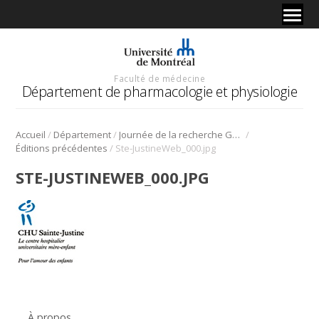
Faculté de médecine
Département de pharmacologie et physiologie
/
/
/
Accueil
Département
Journée de la recherche Gabriel L. Plaa
/
Éditions précédentes
Ste-JustineWeb_000.jpg
STE-JUSTINEWEB_000.JPG
À propos