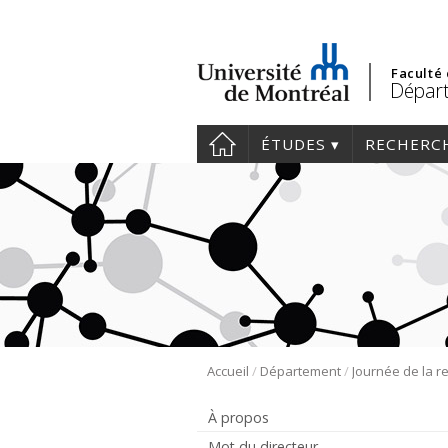
Faculté
Départ
ÉTUDES
RECHERC
/
/
Accueil
Département
À propos
Mot du directeur