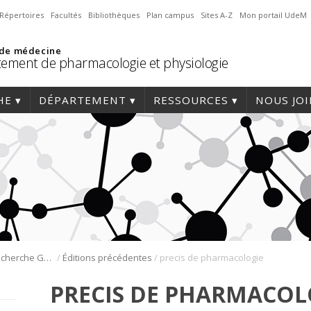
Répertoires
Facultés
Bibliothèques
Plan campus
Sites A-Z
Mon portail UdeM
 de médecine
ement de pharmacologie et physiologie
HE
DÉPARTEMENT
RESSOURCES
NOUS JO
/
/
Journée de la recherche Gabriel L. Plaa
Éditions précédentes
precis de pharmacologie
PRECIS DE PHARMACOL