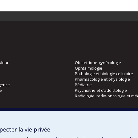
uleur
Obstétrique-gynécologie
Ophtalmologie
Pathologie et biologie cellulaire
Pharmacologie et physiologie
gence
Pédiatrie
ie
Psychiatrie et d’addictologie
Radiologie, radio-oncologie et mé
Directions
 physique
DPC
ecter la vie privée
CPASS
Éthique clinique