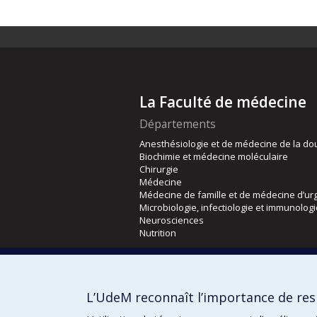
La Faculté de médecine
Départements
Anesthésiologie et de médecine de la do
Biochimie et médecine moléculaire
Chirurgie
Médecine
Médecine de famille et de médecine d’ur
Microbiologie, infectiologie et immunolog
Neurosciences
Nutrition
Écoles
Kinésiologie et des sciences de l’activité
L’UdeM reconnaît l’importance de resp
Orthophonie et audiologie
Réadaptation