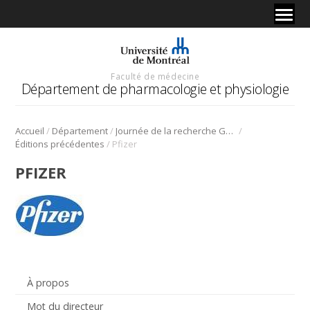
Faculté de médecine
Département de pharmacologie et physiologie
/
/
/
Accueil
Département
Journée de la recherche Gabriel L. Plaa
/
Éditions précédentes
Pfizer
PFIZER
À propos
Mot du directeur