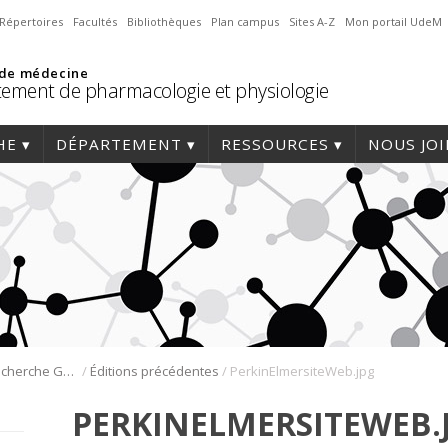
Répertoires
Facultés
Bibliothèques
Plan campus
Sites A-Z
Mon portail UdeM
 de médecine
ement de pharmacologie et physiologie
HE
DÉPARTEMENT
RESSOURCES
NOUS JO
/
/
Journée de la recherche Gabriel L. Plaa
Éditions précédentes
PerkinElmersiteWeb.jpg
PERKINELMERSITEWEB.