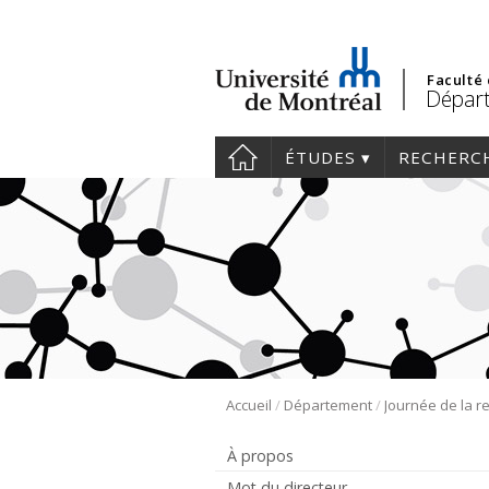
Faculté
Départ
ÉTUDES
RECHERC
/
/
Accueil
Département
À propos
Mot du directeur