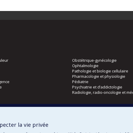
uleur
Obstétrique-gynécologie
Ophtalmologie
Pathologie et biologie cellulaire
Pharmacologie et physiologie
gence
Pédiatrie
ie
Psychiatrie et d’addictologie
Radiologie, radio-oncologie et mé
Directions
 physique
DPC
ecter la vie privée
CPASS
Éthique clinique