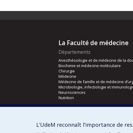
La Faculté de médecine
Départements
Anesthésiologie et de médecine de la do
Biochimie et médecine moléculaire
Chirurgie
Médecine
Médecine de famille et de médecine d’ur
Microbiologie, infectiologie et immunolog
Neurosciences
Nutrition
Écoles
Kinésiologie et des sciences de l’activité
L’UdeM reconnaît l’importance de resp
Orthophonie et audiologie
Réadaptation