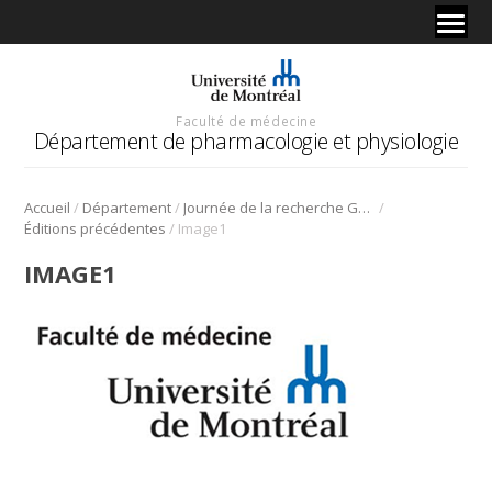
Faculté de médecine
Département de pharmacologie et physiologie
/
/
/
Accueil
Département
Journée de la recherche Gabriel L. Plaa
/
Éditions précédentes
Image1
IMAGE1