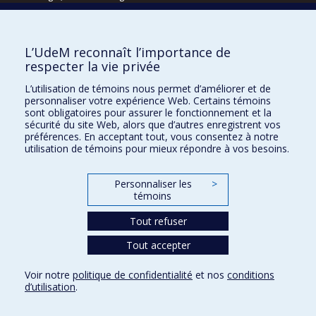
Écoles
L’UdeM reconnaît l’importance de
Kinésiologie et des sciences de l’activité physique
respecter la vie privée
Orthophonie et audiologie
L’utilisation de témoins nous permet d’améliorer et de
Réadaptation
personnaliser votre expérience Web. Certains témoins
sont obligatoires pour assurer le fonctionnement et la
Directions
sécurité du site Web, alors que d’autres enregistrent vos
préférences. En acceptant tout, vous consentez à notre
DPC
utilisation de témoins pour mieux répondre à vos besoins.
CPASS
Éthique clinique
Personnaliser les
>
témoins
Tout refuser
Tout accepter
Voir notre
politique de confidentialité
et nos
conditions
d’utilisation
.
Confidentialité
Conditions d’utilisation
Paramètres des témoins