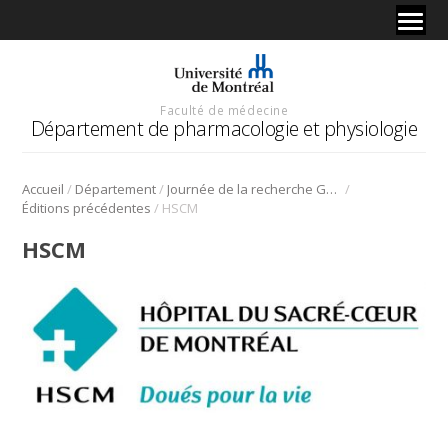
Faculté de médecine
Département de pharmacologie et physiologie
/
/
/
Accueil
Département
Journée de la recherche Gabriel L. Plaa
/
Éditions précédentes
HSCM
HSCM