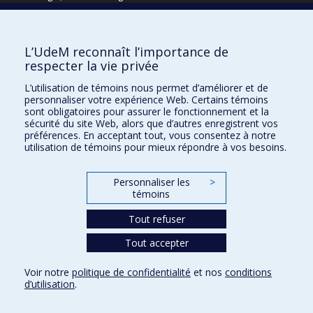
Écoles
L’UdeM reconnaît l’importance de
Kinésiologie et des sciences de l’activité physique
respecter la vie privée
Orthophonie et audiologie
L’utilisation de témoins nous permet d’améliorer et de
Réadaptation
personnaliser votre expérience Web. Certains témoins
sont obligatoires pour assurer le fonctionnement et la
Directions
sécurité du site Web, alors que d’autres enregistrent vos
préférences. En acceptant tout, vous consentez à notre
DPC
utilisation de témoins pour mieux répondre à vos besoins.
CPASS
Éthique clinique
Personnaliser les
>
témoins
Tout refuser
Tout accepter
Voir notre
politique de confidentialité
et nos
conditions
d’utilisation
.
Confidentialité
Conditions d’utilisation
Paramètres des témoins