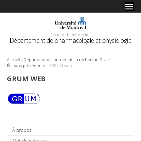
Faculté de médecine
Département de pharmacologie et physiologie
/
/
/
Accueil
Département
Journée de la recherche Gabriel L. Plaa
/
Éditions précédentes
GRUM web
GRUM WEB
À propos
Mot du directeur