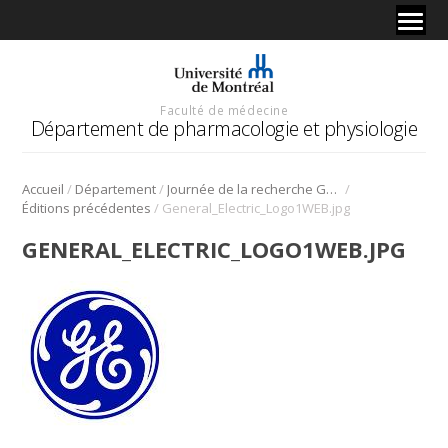
Faculté de médecine
Département de pharmacologie et physiologie
/
/
/
Accueil
Département
Journée de la recherche Gabriel L. Plaa
/
Éditions précédentes
General_Electric_Logo1WEB.jpg
GENERAL_ELECTRIC_LOGO1WEB.JPG