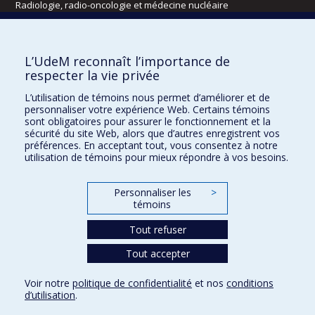
Radiologie, radio-oncologie et médecine nucléaire
Écoles
L’UdeM reconnaît l’importance de
Kinésiologie et des sciences de l’activité physique
respecter la vie privée
Orthophonie et audiologie
L’utilisation de témoins nous permet d’améliorer et de
Réadaptation
personnaliser votre expérience Web. Certains témoins
sont obligatoires pour assurer le fonctionnement et la
Directions
sécurité du site Web, alors que d’autres enregistrent vos
préférences. En acceptant tout, vous consentez à notre
DPC
utilisation de témoins pour mieux répondre à vos besoins.
CPASS
Éthique clinique
Personnaliser les
>
témoins
Tout refuser
Tout accepter
Voir notre
politique de confidentialité
et nos
conditions
d’utilisation
.
Confidentialité
Conditions d’utilisation
Paramètres des témoins