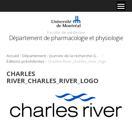
Faculté de médecine
Département de pharmacologie et physiologie
/
/
/
Accueil
Département
Journée de la recherche Gabriel L. Plaa
/
Éditions précédentes
Charles River_charles_river_logo
CHARLES
RIVER_CHARLES_RIVER_LOGO