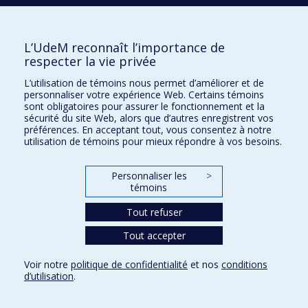
Écoles
L’UdeM reconnaît l’importance de
Kinésiologie et des sciences de l’activité physique
respecter la vie privée
Orthophonie et audiologie
L’utilisation de témoins nous permet d’améliorer et de
Réadaptation
personnaliser votre expérience Web. Certains témoins
sont obligatoires pour assurer le fonctionnement et la
Directions
sécurité du site Web, alors que d’autres enregistrent vos
préférences. En acceptant tout, vous consentez à notre
DPC
utilisation de témoins pour mieux répondre à vos besoins.
CPASS
Éthique clinique
Personnaliser les
>
témoins
Tout refuser
Tout accepter
Voir notre
politique de confidentialité
et nos
conditions
d’utilisation
.
Confidentialité
Conditions d’utilisation
Paramètres des témoins