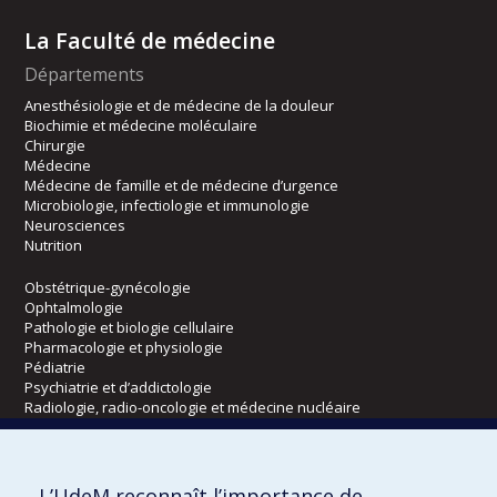
La Faculté de médecine
Départements
Anesthésiologie et de médecine de la douleur
Biochimie et médecine moléculaire
Chirurgie
Médecine
Médecine de famille et de médecine d’urgence
Microbiologie, infectiologie et immunologie
Neurosciences
Nutrition
Obstétrique-gynécologie
Ophtalmologie
Pathologie et biologie cellulaire
Pharmacologie et physiologie
Pédiatrie
Psychiatrie et d’addictologie
Radiologie, radio-oncologie et médecine nucléaire
Écoles
L’UdeM reconnaît l’importance de