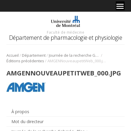
Faculté de médecine
Département de pharmacologie et physiologie
/
/
/
Accueil
Département
Journée de la recherche Gabriel L. Plaa
/
Éditions précédentes
AMGENNouveaupetitWeb_000.jpg
AMGENNOUVEAUPETITWEB_000.JPG
À propos
Mot du directeur