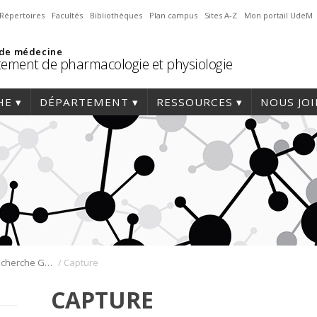
Répertoires
Facultés
Bibliothèques
Plan campus
Sites A-Z
Mon portail UdeM
 de médecine
ement de pharmacologie et physiologie
HE
DÉPARTEMENT
RESSOURCES
NOUS JO
/
Journée de la recherche Gabriel L. Plaa
Capture
CAPTURE