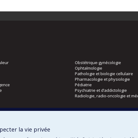
uleur
Obstétrique-gynécologie
Ophtalmologie
Pathologie et biologie cellulaire
Pharmacologie et physiologie
gence
Pédiatrie
ie
Psychiatrie et d’addictologie
Radiologie, radio-oncologie et mé
Directions
 physique
DPC
ecter la vie privée
CPASS
Éthique clinique