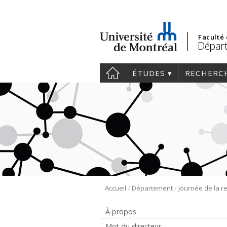
Faculté
Départ
ÉTUDES
RECHERC
/
/
Accueil
Département
À propos
Mot du directeur