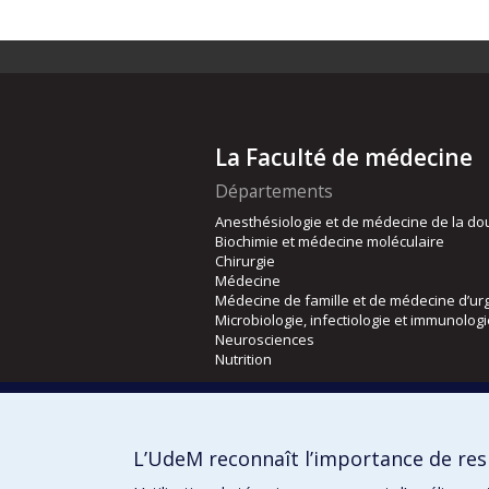
La Faculté de médecine
Départements
Anesthésiologie et de médecine de la do
Biochimie et médecine moléculaire
Chirurgie
Médecine
Médecine de famille et de médecine d’ur
Microbiologie, infectiologie et immunolog
Neurosciences
Nutrition
Écoles
Kinésiologie et des sciences de l’activité
L’UdeM reconnaît l’importance de resp
Orthophonie et audiologie
Réadaptation