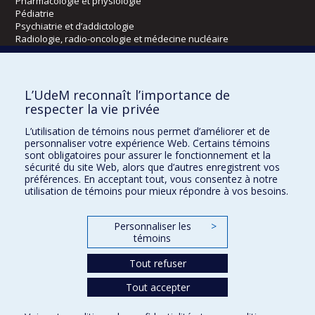
Pharmacologie et physiologie
Pédiatrie
Psychiatrie et d’addictologie
Radiologie, radio-oncologie et médecine nucléaire
Écoles
L’UdeM reconnaît l’importance de
Kinésiologie et des sciences de l’activité physique
respecter la vie privée
Orthophonie et audiologie
L’utilisation de témoins nous permet d’améliorer et de
Réadaptation
personnaliser votre expérience Web. Certains témoins
sont obligatoires pour assurer le fonctionnement et la
Directions
sécurité du site Web, alors que d’autres enregistrent vos
préférences. En acceptant tout, vous consentez à notre
DPC
utilisation de témoins pour mieux répondre à vos besoins.
CPASS
Éthique clinique
Personnaliser les
>
témoins
Tout refuser
Tout accepter