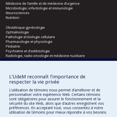
Médecine de famille et de médecine d’urgence
Microbiologie, infectiologie et immunologie
Neurosciences
Nutrition
Obstétrique-gynécologie
Ophtalmologie
Pathologie et biologie cellulaire
Pharmacologie et physiologie
Pédiatrie
Psychiatrie et d’addictologie
Radiologie, radio-oncologie et médecine nucléaire
Écoles
L’UdeM reconnaît l’importance de
Kinésiologie et des sciences de l’activité physique
respecter la vie privée
Orthophonie et audiologie
L’utilisation de témoins nous permet d’améliorer et de
Réadaptation
personnaliser votre expérience Web. Certains témoins
sont obligatoires pour assurer le fonctionnement et la
Directions
sécurité du site Web, alors que d’autres enregistrent vos
préférences. En acceptant tout, vous consentez à notre
DPC
utilisation de témoins pour mieux répondre à vos besoins.
CPASS