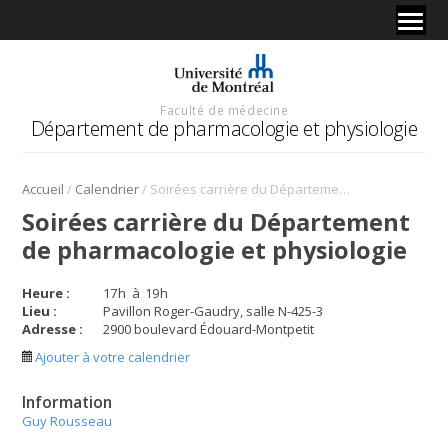
Faculté de médecine
Département de pharmacologie et physiologie
/
/
Accueil
Calendrier
Soirées carrière du Département de pharmacologie et physiologie
Soirées carrière du Département
de pharmacologie et physiologie
Heure :
17
h
à
19
h
Lieu :
Pavillon Roger-Gaudry, salle N-425-3
Adresse :
2900 boulevard Édouard-Montpetit
Ajouter à votre calendrier
Information
Guy Rousseau