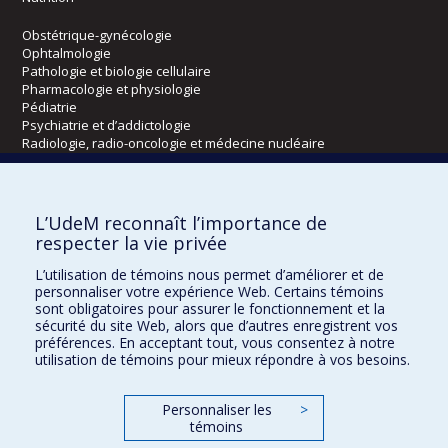
Obstétrique-gynécologie
Ophtalmologie
Pathologie et biologie cellulaire
Pharmacologie et physiologie
Pédiatrie
Psychiatrie et d’addictologie
Radiologie, radio-oncologie et médecine nucléaire
Écoles
L’UdeM reconnaît l’importance de
Kinésiologie et des sciences de l’activité physique
respecter la vie privée
Orthophonie et audiologie
L’utilisation de témoins nous permet d’améliorer et de
Réadaptation
personnaliser votre expérience Web. Certains témoins
sont obligatoires pour assurer le fonctionnement et la
Directions
sécurité du site Web, alors que d’autres enregistrent vos
préférences. En acceptant tout, vous consentez à notre
DPC
utilisation de témoins pour mieux répondre à vos besoins.
CPASS
Éthique clinique
Personnaliser les
>
témoins