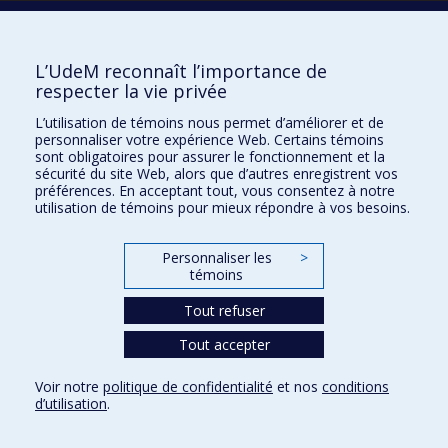
Écoles
L’UdeM reconnaît l’importance de
Kinésiologie et des sciences de l’activité physique
respecter la vie privée
Orthophonie et audiologie
L’utilisation de témoins nous permet d’améliorer et de
Réadaptation
personnaliser votre expérience Web. Certains témoins
sont obligatoires pour assurer le fonctionnement et la
Directions
sécurité du site Web, alors que d’autres enregistrent vos
préférences. En acceptant tout, vous consentez à notre
DPC
utilisation de témoins pour mieux répondre à vos besoins.
CPASS
Éthique clinique
Personnaliser les
>
témoins
Tout refuser
Tout accepter
Voir notre
politique de confidentialité
et nos
conditions
d’utilisation
.
Confidentialité
Conditions d’utilisation
Paramètres des témoins