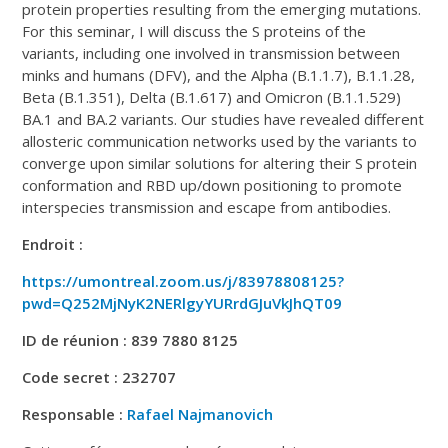
protein properties resulting from the emerging mutations.
For this seminar, I will discuss the S proteins of the
variants, including one involved in transmission between
minks and humans (DFV), and the Alpha (B.1.1.7), B.1.1.28,
Beta (B.1.351), Delta (B.1.617) and Omicron (B.1.1.529)
BA.1 and BA.2 variants. Our studies have revealed different
allosteric communication networks used by the variants to
converge upon similar solutions for altering their S protein
conformation and RBD up/down positioning to promote
interspecies transmission and escape from antibodies.
Endroit :
https://umontreal.zoom.us/j/83978808125?
pwd=Q252MjNyK2NERlgyYURrdGJuVkJhQT09
ID de réunion : 839 7880 8125
Code secret : 232707
Responsable :
Rafael Najmanovich