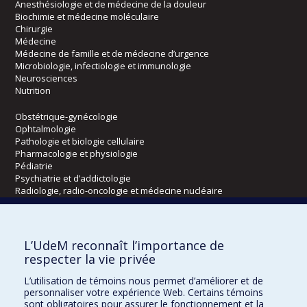
Anesthésiologie et de médecine de la douleur
Biochimie et médecine moléculaire
Chirurgie
Médecine
Médecine de famille et de médecine d’urgence
Microbiologie, infectiologie et immunologie
Neurosciences
Nutrition
Obstétrique-gynécologie
Ophtalmologie
Pathologie et biologie cellulaire
Pharmacologie et physiologie
Pédiatrie
Psychiatrie et d’addictologie
Radiologie, radio-oncologie et médecine nucléaire
Écoles
L’UdeM reconnaît l’importance de
Kinésiologie et des sciences de l’activité physique
respecter la vie privée
Orthophonie et audiologie
L’utilisation de témoins nous permet d’améliorer et de
Réadaptation
personnaliser votre expérience Web. Certains témoins
sont obligatoires pour assurer le fonctionnement et la