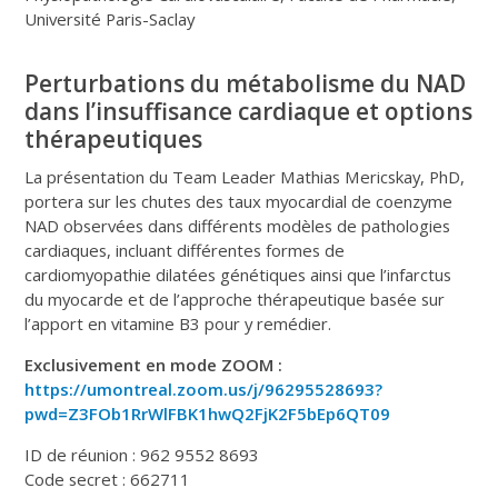
Université Paris-Saclay
Perturbations du métabolisme du NAD
dans l’insuffisance cardiaque et options
thérapeutiques
La présentation du Team Leader Mathias Mericskay, PhD,
portera sur les chutes des taux myocardial de coenzyme
NAD observées dans différents modèles de pathologies
cardiaques, incluant différentes formes de
cardiomyopathie dilatées génétiques ainsi que l’infarctus
du myocarde et de l’approche thérapeutique basée sur
l’apport en vitamine B3 pour y remédier.
Exclusivement en mode ZOOM :
https://umontreal.zoom.us/j/96295528693?
pwd=Z3FOb1RrWlFBK1hwQ2FjK2F5bEp6QT09
ID de réunion : 962 9552 8693
Code secret : 662711