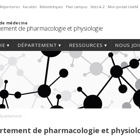
Répertoires
Facultés
Bibliothèques
Plan campus
Sites A-Z
Mon portail UdeM
 de médecine
ement de pharmacologie et physiologie
HE
DÉPARTEMENT
RESSOURCES
NOUS JO
Conférences du Département de pharmacologie et physiologie
rtement de pharmacologie et physiol