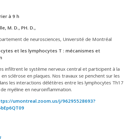
ier à 9 h
e, M. D., PH. D.,
épartement de neurosciences, Université de Montréal
ocytes et les lymphocytes T : mécanismes et
n
infiltrent le système nerveux central et participent à la
 en sclérose en plaques. Nos travaux se penchent sur les
ans les interactions délétères entre les lymphocytes Th17
 de myéline en neuroinflammation.
ttps://umontreal.zoom.us/j/96295528693?
5bEp6QT09
t