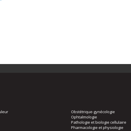
uleur
Obstétrique-gynécologie
Ophtalmologie
Pathologie et biologie cellulaire
Pharmacologie et physiologie