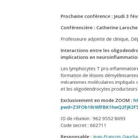
Prochaine conférence : Jeudi 3 févr
Conférencière :
Catherine Larochell
Professeure adjointe de clinique, D
Interactions entre les oligodendr
implications en neuroinflammatio
Les lymphocytes T pro-inflammatoires 
formation de lésions démyélinisantes
mécanismes moléculaires impliqués d
et les oligodendrocytes producteurs
Exclusivement en mode ZOOM :
h
pwd=Z3FOb1RrWlFBK1hwQ2FjK2F
ID de réunion : 962 9552 8693
Code secret : 662711
Responsable :
Jean-François Gaucha